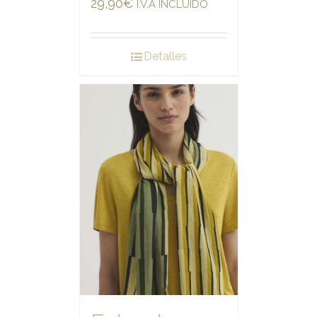
29,90
€
I.V.A INCLUIDO
Detalles