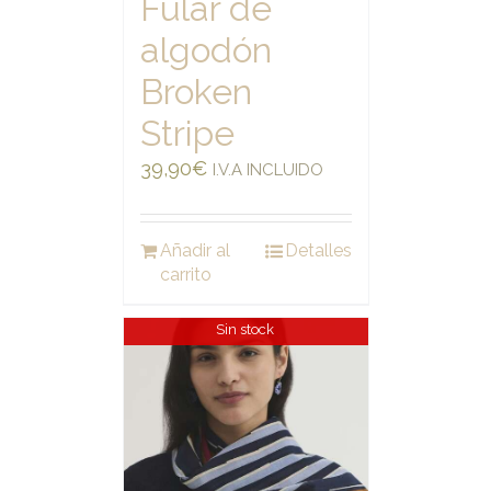
Fular de
algodón
Broken
Stripe
39,90
€
I.V.A INCLUIDO
Añadir al
Detalles
carrito
Sin stock