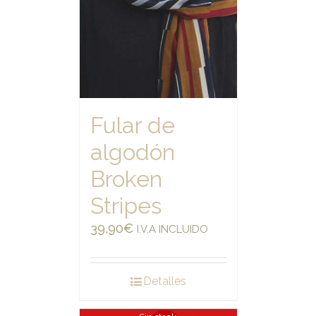
Fular de
algodón
Broken
Stripes
39,90
€
I.V.A INCLUIDO
Detalles