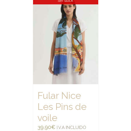
Sin stock
Fular Nice
Les Pins de
voile
39,90
€
I.V.A INCLUIDO