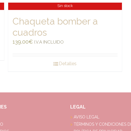
Sin stock
Chaqueta bomber a
cuadros
139,00
€
I.V.A INCLUIDO
Detalles
NES
LEGAL
AVISO LEGAL
DO
TÉRMINOS Y CONDICIONES D