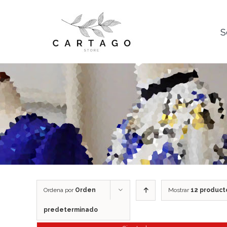
Saltar
al
contenido
S
Ordena por
Orden
Mostrar
12 product
predeterminado