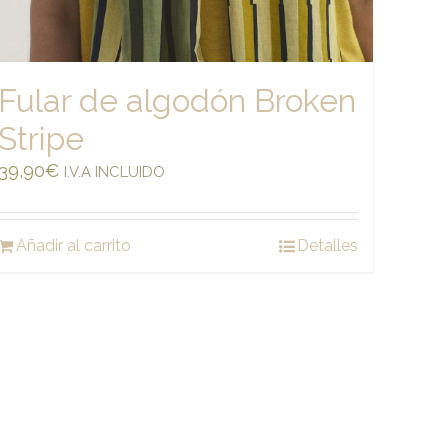
Fular de algodón Broken
Stripe
39,90
€
I.V.A INCLUIDO
Añadir al carrito
Detalles