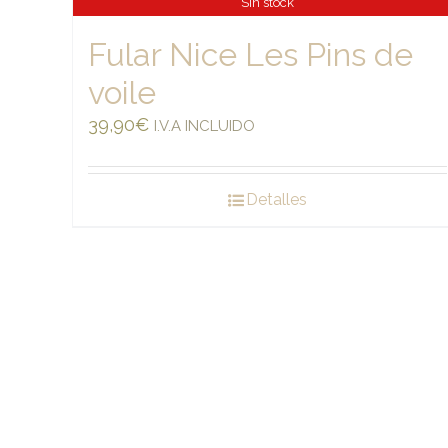
Sin stock
Fular Nice Les Pins de
voile
39,90
€
I.V.A INCLUIDO
Detalles