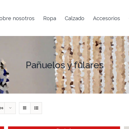
obre nosotros
Ropa
Calzado
Accesorios
Pañuelos y fulares
os