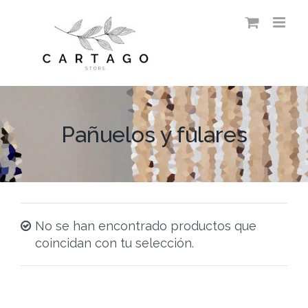
Saltar
al
contenido
Pañuelos y fulares
No se han encontrado productos que
coincidan con tu selección.