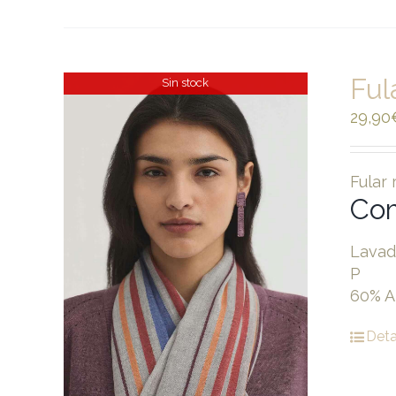
Ful
Sin stock
29,90
Fular 
Com
Lavad
P
60% A
Deta