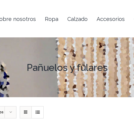
obre nosotros
Ropa
Calzado
Accesorios
Pañuelos y fulares
os