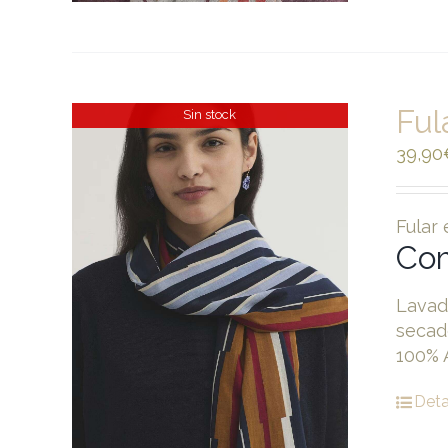
Ful
Sin stock
39,90
Fular
Com
Lavad
secad
100% 
Deta