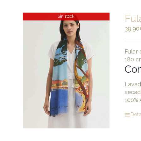
Ful
Sin stock
39,90
Fular
180 c
Com
Lavad
secad
100% 
Deta