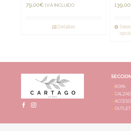
79,00
€
139,00
I.V.A INCLUIDO
Detalles
Sele
opci
SECCIO
ROPA
CALZA
ACCESO
OUTLET