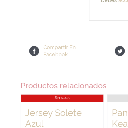
Debes
acc
Compartir En
Facebook
Productos relacionados
Sin stock
Jersey Solete
Pan
Azul
Kea