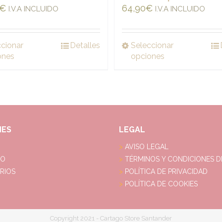
€
64,90
€
I.V.A INCLUIDO
I.V.A INCLUIDO
ccionar
Detalles
Seleccionar
ones
opciones
NES
LEGAL
AVISO LEGAL
DO
TÉRMINOS Y CONDICIONES D
RIOS
POLÍTICA DE PRIVACIDAD
POLÍTICA DE COOKIES
Copyright 2021 - Cartago Store Santander