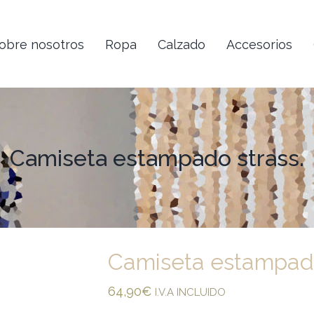
obre nosotros
Ropa
Calzado
Accesorios
Camiseta estampado strass.
Camiseta estampado
64,90
€
I.V.A INCLUIDO