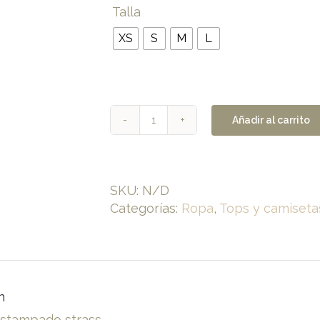
Talla
XS
S
M
L
Añadir al carrito
Camiseta
estampado
strass.
cantidad
SKU:
N/D
Categorías:
Ropa
,
Tops y camiseta
n
stampado strass.