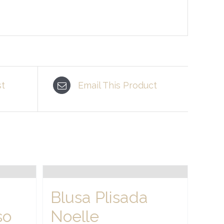
st
Email This Product
Blusa Plisada
so
Noelle