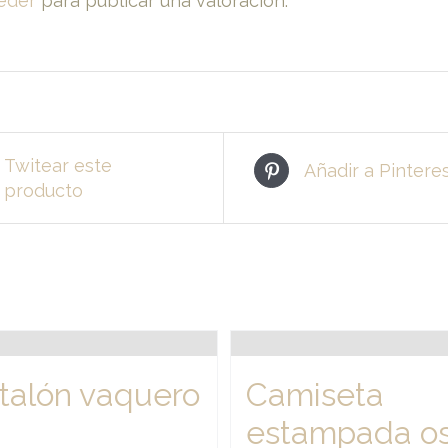
eder
para publicar una valoración.
Twitear este
Añadir a Pintere
producto
talón vaquero
Camiseta
estampada o