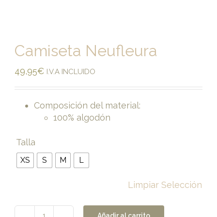
Camiseta Neufleura
49,95
€
I.V.A INCLUIDO
Composición del material:
100% algodón
Talla
XS
S
M
L
Limpiar Selección
Añadir al carrito